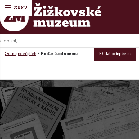
Diskuze k tématu:
Reklama na péra V. Pařík
Od nejnovějších
/
Podle hodnocení
Přídat příspěvek