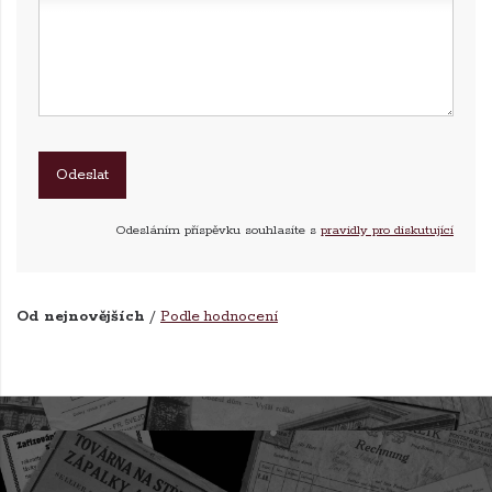
Odesláním příspěvku souhlasíte s
pravidly pro diskutující
Od nejnovějších
/
Podle hodnocení