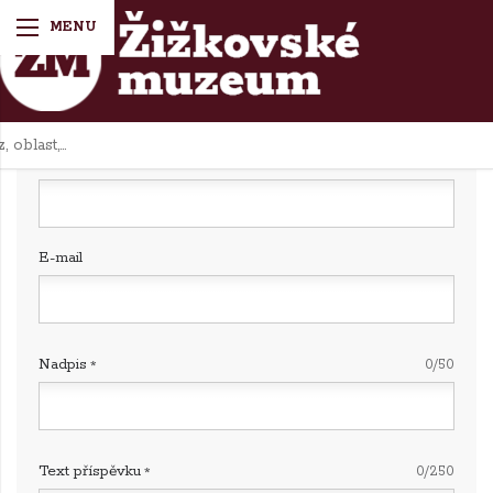
Diskuze k tématu:
Reklamní účtenka firmy Škrdle
Jméno
E-mail
Nadpis
0/50
Text příspěvku
0/250