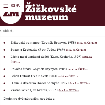
Filmografie
Filmografie
Žižkovská romance (Zbyněk Brynych, 1958)
detail na ČSFD.cz
Svatej z Krejcárku (Petr Tuček, 1969)
detail na ČSFD.cz
Láska mezi kapkami deště (Karel Kachyňa, 1979)
detail na
ČSFD.cz
Poločas štěstí (Zbyněk Brynych, 1984)
detail na ČSFD.cz
Fešák Hubert (Ivo Novák, 1984)
detail na ČSFD.cz
Blázni a děvčátka (Karel Kachyňa, 1989)
detail na ČSFD.cz
Vratné lahve (Jan Svěrák, 2006)
detail na ČSFD.cz
Dodejme dvě zahraniční produkce: