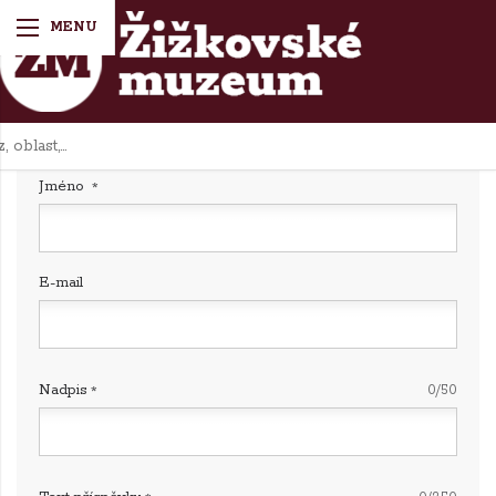
Diskuze k tématu:
Legitimace S.K. „Čechoslovan“
Žižkov
Jméno
E-mail
Nadpis
0/50