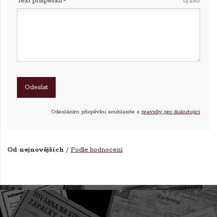
Text příspěvku
0/250
Odesláním příspěvku souhlasíte s
pravidly pro diskutující
Od nejnovějších
/
Podle hodnocení