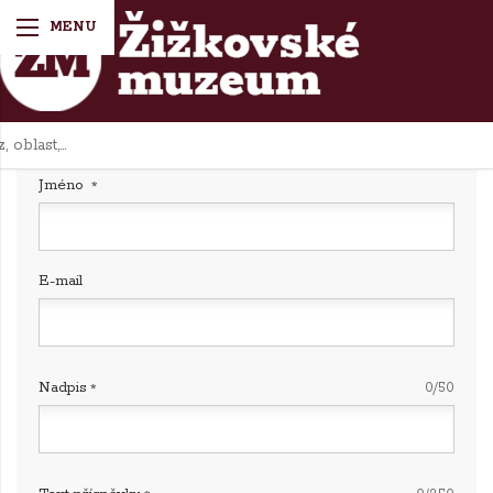
Diskuze k tématu:
Razítko státního gymnázia v
Žižkově
Jméno
E-mail
Nadpis
0/50