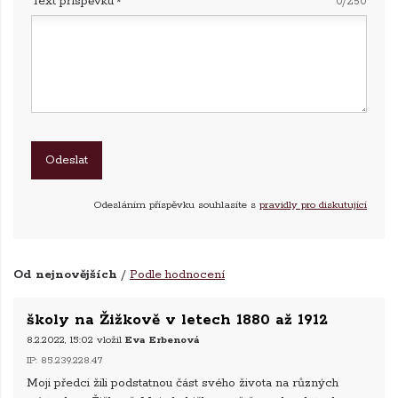
Text příspěvku
0/250
Odesláním příspěvku souhlasíte s
pravidly pro diskutující
Od nejnovějších
/
Podle hodnocení
školy na Žižkově v letech 1880 až 1912
8.2.2022, 15:02
vložil
Eva Erbenová
IP: 85.239.228.47
Moji předci žili podstatnou část svého života na různých