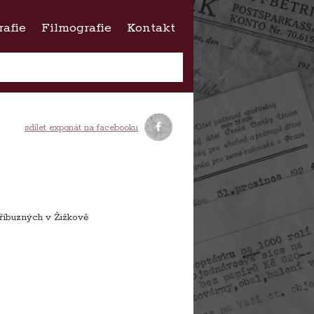
rafie
Filmografie
Kontakt
sdílet exponát na facebooku
příbuzných v Žižkově