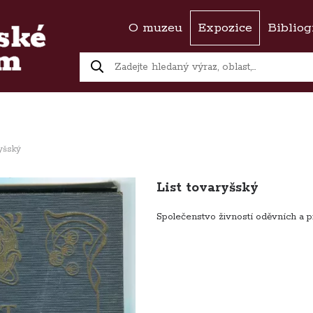
O muzeu
Expozice
Bibliog
ryšský
List tovaryšský
Společenstvo živností oděvních a 