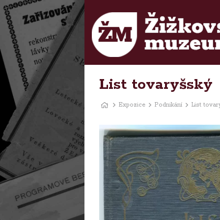
List tovaryšský
Expozice
Podnikání
List tova